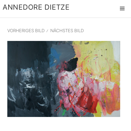
ANNEDORE DIETZE
MENÜ
UND
WIDGET
VORHERIGES BILD
NÄCHSTES BILD