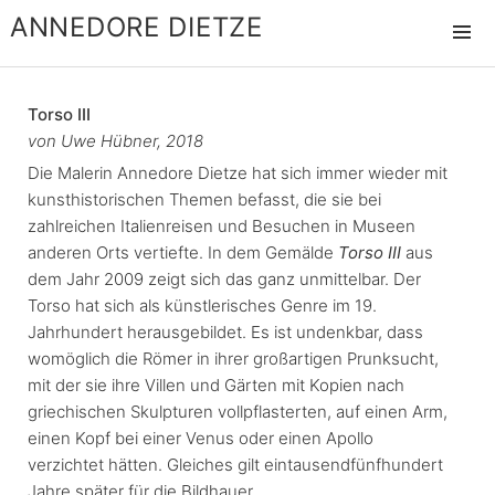
ANNEDORE DIETZE
MENÜ
UND
WIDGET
Torso III
von Uwe Hübner, 2018
Die Malerin Annedore Dietze hat sich immer wieder mit
kunsthistorischen Themen befasst, die sie bei
zahlreichen Italienreisen und Besuchen in Museen
anderen Orts vertiefte. In dem Gemälde
Torso III
aus
dem Jahr 2009 zeigt sich das ganz unmittelbar. Der
Torso hat sich als künstlerisches Genre im 19.
Jahrhundert herausgebildet. Es ist undenkbar, dass
womöglich die Römer in ihrer großartigen Prunksucht,
mit der sie ihre Villen und Gärten mit Kopien nach
griechischen Skulpturen vollpflasterten, auf einen Arm,
einen Kopf bei einer Venus oder einen Apollo
verzichtet hätten. Gleiches gilt eintausendfünfhundert
Jahre später für die Bildhauer ...