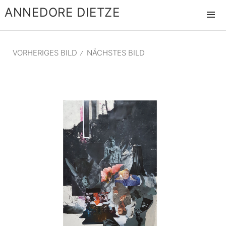
ANNEDORE DIETZE
MENÜ
UND
WIDGET
VORHERIGES BILD
NÄCHSTES BILD