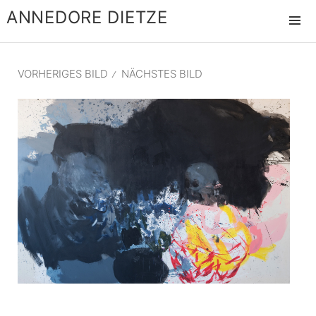
ANNEDORE DIETZE
MENÜ
UND
WIDGET
VORHERIGES BILD
NÄCHSTES BILD