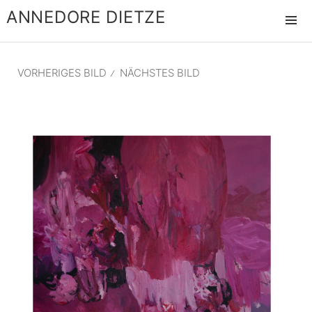
ANNEDORE DIETZE
MENÜ
UND
WIDGET
VORHERIGES BILD
NÄCHSTES BILD