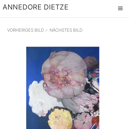
ANNEDORE DIETZE
MENÜ
UND
WIDGET
VORHERIGES BILD
NÄCHSTES BILD