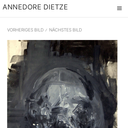
ANNEDORE DIETZE
MENÜ
UND
WIDGET
VORHERIGES BILD
NÄCHSTES BILD