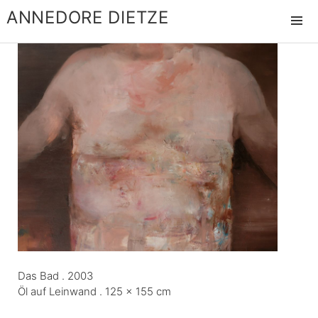
ANNEDORE DIETZE
MENÜ
UND
WIDGET
Das Bad . 2003
Öl auf Leinwand . 125 x 155 cm